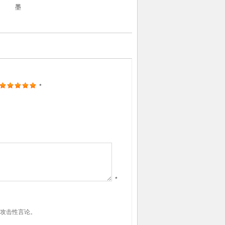
墨
*
*
表攻击性言论。