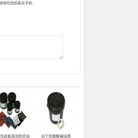
请填写您的真实手机
无卤素感光防焊油
自干型耐酸碱油墨