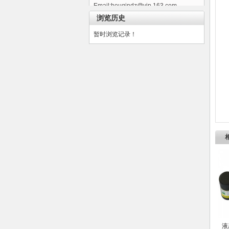
Email:houqindz@vip.163.com
浏览历史
网站:
www.hqdzyoumo.com
暂时浏览记录！
液