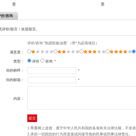
墨
墨
评价/咨询
无评价/留言！欢迎留言。
评价/咨询 "热固软板油墨' （带*为必填项目）
满意度：
类型：
评价
咨询 *
你的称呼：
*
你的邮箱：
*
内容：
1.尊重网上道德，遵守中华人民共和国的各项有关法律法规，不发
2.承担一切因您的行为而直接或间接导致的民事或刑事法律责任。