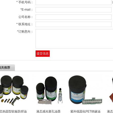
*
手机号码：
*
E-mail：
公司名称：
*
联系地址：
*
订购意向：
相关推荐
态热固型软板防焊油
液态感光塞孔油墨
紫外线固化PET绝缘油
液态