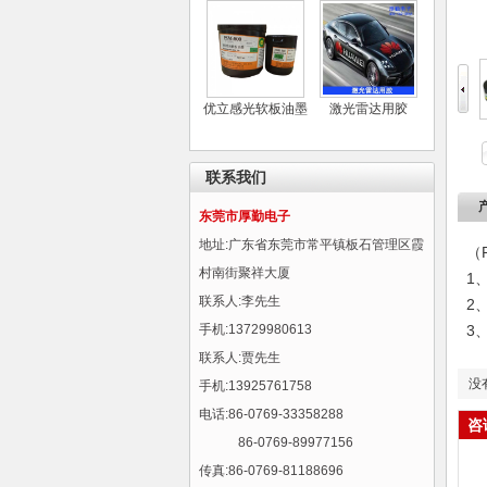
优立感光软板油墨
激光雷达用胶
联系我们
东莞市厚勤电子
地址:广东省东莞市常平镇板石管理区霞
（
村南街聚祥大厦
1
联系人:李先生
2
手机:13729980613
3
联系人:贾先生
没
手机:13925761758
电话:86-0769-33358288
咨
86-0769-89977156
传真:86-0769-81188696