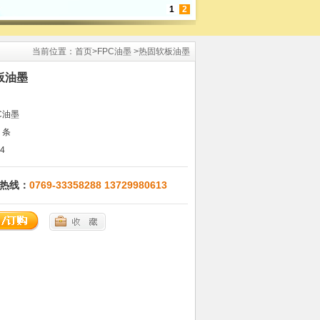
1
2
当前位置：
首页
>FPC油墨 >热固软板油墨
板油墨
C油墨
) 条
4
0769-33358288 13729980613
热线：