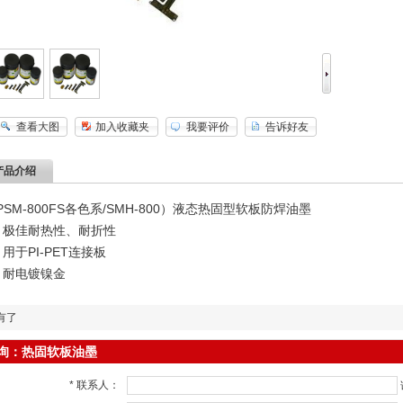
查看大图
加入收藏夹
我要评价
告诉好友
产品介绍
PSM-800FS各色系/SMH-800）液态热固型软板防焊油墨
、极佳耐热性、耐折性
、用于PI-PET连接板
、耐电镀镍金
有了
询：热固软板油墨
*
联系人：