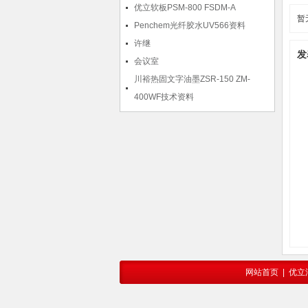
优立软板PSM-800 FSDM-A
暂
Penchem光纤胶水UV566资料
许继
发
会议室
川裕热固文字油墨ZSR-150 ZM-
400WF技术资料
网站首页
|
优立