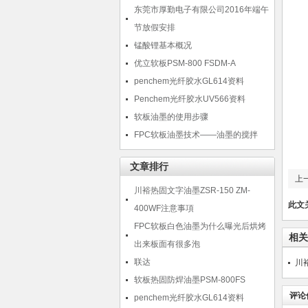
东莞市厚勤电子有限公司2016年端午
节放假安排
锰酸锂基本概况
优立软板PSM-800 FSDM-A
penchem光纤胶水GL614资料
Penchem光纤胶水UV566资料
软板油墨的使用步骤
FPC软板油墨技术——油墨的搅拌
文章排行
上
川裕热固文字油墨ZSR-150 ZM-
此文
400WF注意事項
FPC软板白色油墨为什么曝光后烘烤
相关
出来板面有很多泡
联达
川
软板热固防焊油墨PSM-800FS
评论
penchem光纤胶水GL614资料