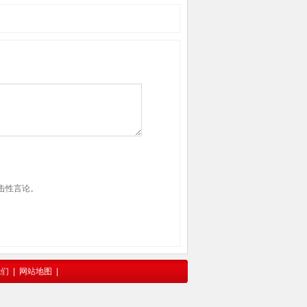
击性言论。
我们
|
网站地图
|