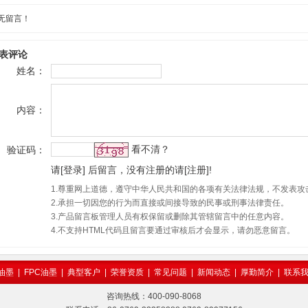
无留言！
表评论
姓名：
内容：
看不清？
验证码：
请
[
登录
]
后留言，没有注册的请
[
注册
]
!
1.尊重网上道德，遵守中华人民共和国的各项有关法律法规，不发表攻
2.承担一切因您的行为而直接或间接导致的民事或刑事法律责任。
3.产品留言板管理人员有权保留或删除其管辖留言中的任意内容。
4.不支持HTML代码且留言要通过审核后才会显示，请勿恶意留言。
油墨
|
FPC油墨
|
典型客户
|
荣誉资质
|
常见问题
|
新闻动态
|
厚勤简介
|
联系
咨询热线：400-090-8068